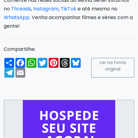
Comente nas redes sociais do Minha Série! Estamos
no
Threads
,
Instagram
,
TikTok
e até mesmo no
WhatsApp.
Venha acompanhar filmes e séries com a
gente!
Compartilhe:
Compartilhar
Facebook
WhatsApp
Twitter
Pinterest
Threads
Bluesky
Ler na fonte
original
Telegram
Email