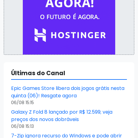
Últimas do Canal
Epic Games Store libera dois jogos grátis nesta
quinta (06)! Resgate agora
06/08 15:15
Galaxy Z Fold 8 lançado por R$ 12.599; veja
preços dos novos dobráveis
06/08 15:13
7-Zip ignora recurso do Windows e pode abrir