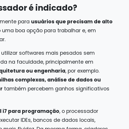
sador é indicado?
almente para
usuários que precisam de alto
o uma boa opção para trabalhar e, em
r.
 utilizar softwares mais pesados sem
vida na faculdade, principalmente em
rquitetura ou engenharia
, por exemplo.
nilhas complexas, análise de dados ou
r
também percebem ganhos significativos
l i7 para programação
, o processador
xecutar IDEs, bancos de dados locais,
o mais fluidez. Da mesma forma, criadores