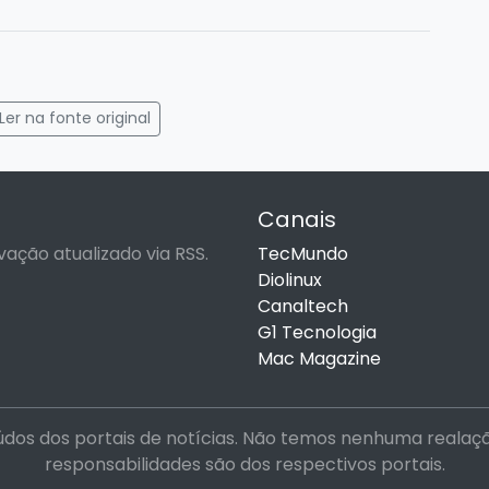
gram
mail
Ler na fonte original
Canais
vação atualizado via RSS.
TecMundo
Diolinux
Canaltech
G1 Tecnologia
Mac Magazine
dos dos portais de notícias. Não temos nenhuma realação 
responsabilidades são dos respectivos portais.