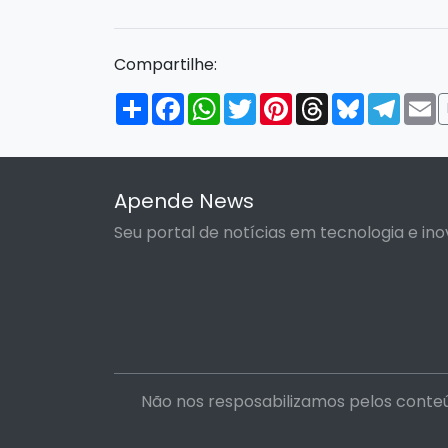
Compartilhe:
Compartilhar
Facebook
WhatsApp
Twitter
Pinterest
Threads
Bluesky
Tele
E
Apende News
Seu portal de notícias em tecnologia e ino
Não nos resposabilizamos pelos conteú