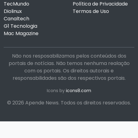
TecMundo
Política de Privacidade
Diolinux
Termos de Uso
Canaltech
G1 Tecnologia
Mac Magazine
Não nos resposabilizamos pelos conteúdos dos
portais de notícias. Não temos nenhuma realação
com os portais. Os direitos autorais e
responsabilidades são dos respectivos portais.
Icons by
icons8.com
© 2026 Apende News. Todos os direitos reservados.