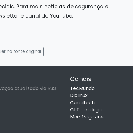
iais. Para mais notícias de segurança e
sletter e canal do YouTube.
gram
mail
Ler na fonte original
Canais
vação atualizado via RSS.
TecMundo
Diolinux
Canaltech
G1 Tecnologia
Mac Magazine