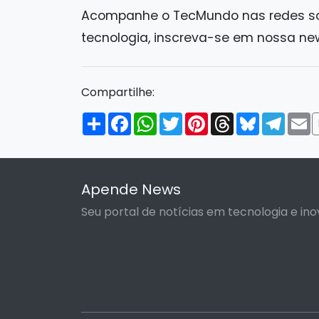
Acompanhe o TecMundo nas redes soc
tecnologia, inscreva-se em nossa new
Compartilhe:
Compartilhar
Facebook
WhatsApp
Twitter
Pinterest
Threads
Bluesky
Tele
E
Apende News
Seu portal de notícias em tecnologia e ino