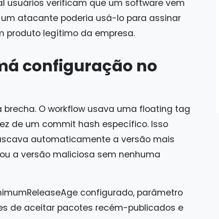
al usuários verificam que um software vem
 um atacante poderia usá-lo para assinar
m produto legítimo da empresa.
 má configuração no
 a brecha. O workflow usava uma floating tag
vez de um commit hash específico. Isso
e buscava automaticamente a versão mais
baixou a versão maliciosa sem nenhuma
nimumReleaseAge configurado, parâmetro
es de aceitar pacotes recém-publicados e