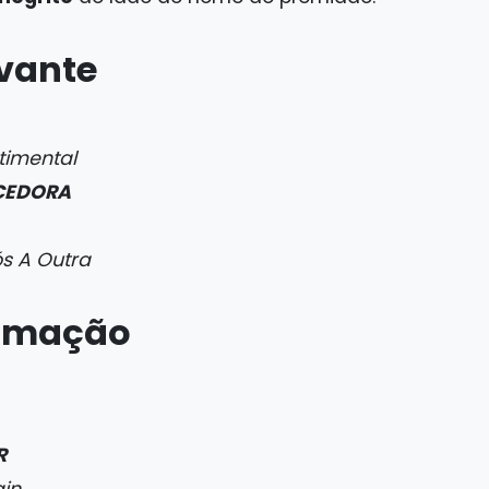
uvante
timental
CEDORA
s A Outra
nimação
R
ain