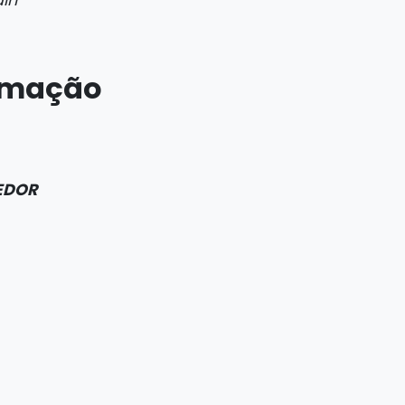
nimação
CEDOR