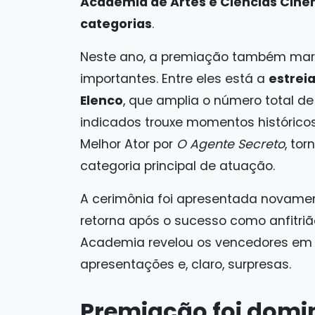
Academia de Artes e Ciências Cinem
categorias
.
Neste ano, a premiação também mar
importantes. Entre eles está a
estrei
Elenco
, que amplia o número total de
indicados trouxe momentos histórico
Melhor Ator por
O Agente Secreto
, to
categoria principal de atuação.
A cerimônia foi apresentada novamen
retorna após o sucesso como anfitrião
Academia revelou os vencedores em 
apresentações e, claro, surpresas.
Premiação foi domi