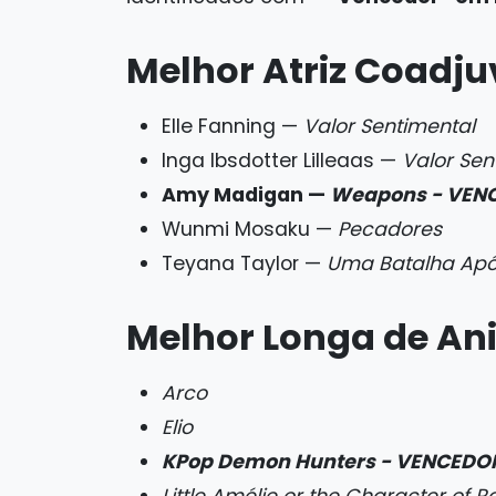
Melhor Atriz Coadj
Elle Fanning —
Valor Sentimental
Inga Ibsdotter Lilleaas —
Valor Sen
Amy Madigan —
Weapons - VEN
Wunmi Mosaku —
Pecadores
Teyana Taylor —
Uma Batalha Apó
Melhor Longa de A
Arco
Elio
KPop Demon Hunters - VENCEDO
Little Amélie or the Character of R