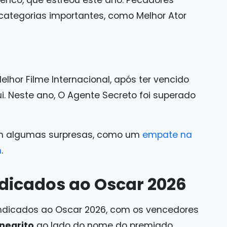
 Elenco, que estreou este ano. Pecadores
ategorias importantes, como Melhor Ator
lhor Filme Internacional, após ter vencido
. Neste ano, O Agente Secreto foi superado
om algumas surpresas, como um
empate na
m
.
ndicados ao Oscar 2026
e indicados ao Oscar 2026, com os vencedores
negrito
ao lado do nome do premiado.