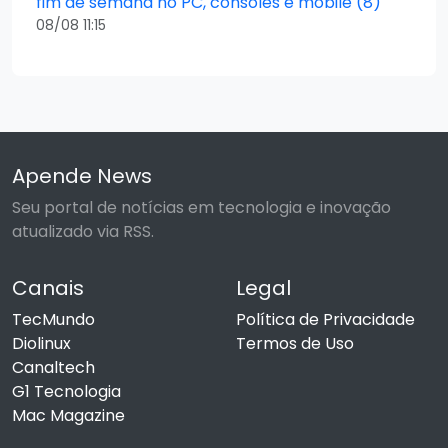
fim de semana no PC, consoles e mobile (8)
08/08 11:15
Apende News
Seu portal de notícias em tecnologia e inovação
atualizado via RSS.
Canais
Legal
TecMundo
Política de Privacidade
Diolinux
Termos de Uso
Canaltech
G1 Tecnologia
Mac Magazine