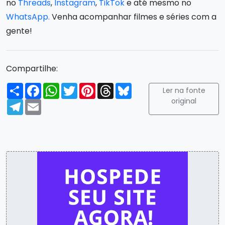
no
Threads
,
Instagram
,
TikTok
e até mesmo no
WhatsApp.
Venha acompanhar filmes e séries com a
gente!
Compartilhe:
Compartilhar
Facebook
WhatsApp
Twitter
Pinterest
Threads
Bluesky
Ler na fonte
original
Telegram
Email