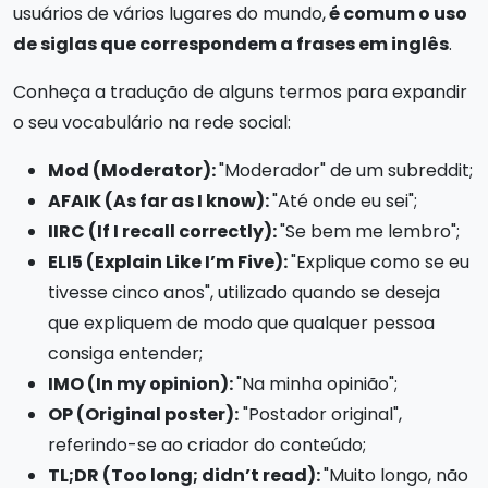
usuários de vários lugares do mundo,
é comum o uso
de siglas que correspondem a frases em inglês
.
Conheça a tradução de alguns termos para expandir
o seu vocabulário na rede social:
Mod (Moderator):
"Moderador" de um subreddit;
AFAIK (As far as I know):
"Até onde eu sei";
IIRC (If I recall correctly):
"Se bem me lembro";
ELI5 (Explain Like I’m Five):
"Explique como se eu
tivesse cinco anos", utilizado quando se deseja
que expliquem de modo que qualquer pessoa
consiga entender;
IMO (In my opinion):
"Na minha opinião";
OP (Original poster):
"Postador original",
referindo-se ao criador do conteúdo;
TL;DR (Too long; didn’t read):
"Muito longo, não