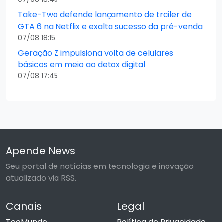
Take-Two defende lançamento de trailer de
GTA 6 na Netflix e exalta sucesso da pré-venda
07/08 18:15
Geração Z impulsiona volta de celulares
básicos em meio ao detox digital
07/08 17:45
Apende News
Seu portal de notícias em tecnologia e inovação
atualizado via RSS.
Canais
Legal
TecMundo
Política de Privacidade