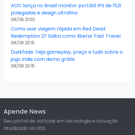
AOC lança no Brasil monitor portátil IPS de 15,6
polegadas e design ultrafino
08/08 21:00
Como usar viagem rápida em Red Dead
Redemption 2? Saiba como liberar Fast Travel
08/08 20:15
Duskfade: Veja gameplay, preço e tudo sobre o
jogo indie com demo grátis
08/08 20:15
Apende News
Seu portal de notícias em tecnologia e inovação
atualizado via RSS.