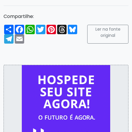
Compartilhe:
Compartilhar
Facebook
WhatsApp
Twitter
Pinterest
Threads
Bluesky
Ler na fonte
original
Telegram
Email