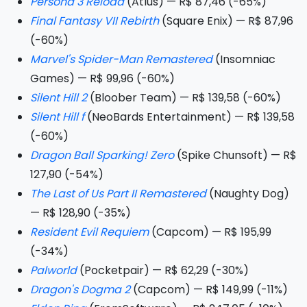
Persona 3 Reload
(Atlus) — R$ 87,46 (-65%)
Final Fantasy VII Rebirth
(Square Enix) — R$ 87,96
(-60%)
Marvel's Spider-Man Remastered
(Insomniac
Games) — R$ 99,96 (-60%)
Silent Hill 2
(Bloober Team) — R$ 139,58 (-60%)
Silent Hill f
(NeoBards Entertainment) — R$ 139,58
(-60%)
Dragon Ball Sparking! Zero
(Spike Chunsoft) — R$
127,90 (-54%)
The Last of Us Part II Remastered
(Naughty Dog)
— R$ 128,90 (-35%)
Resident Evil Requiem
(Capcom) — R$ 195,99
(-34%)
Palworld
(Pocketpair) — R$ 62,29 (-30%)
Dragon's Dogma 2
(Capcom) — R$ 149,99 (-11%)