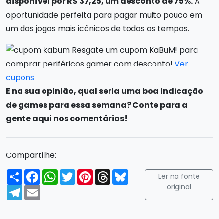
disponível por R$ 37,25, um desconto de 75%.
A
oportunidade perfeita para pagar muito pouco em
um dos jogos mais icônicos de todos os tempos.
Resgate um cupom KaBuM! para
comprar periféricos gamer com desconto!
Ver
cupons
E na sua opinião, qual seria uma boa indicação
de games para essa semana? Conte para a
gente aqui nos comentários!
Compartilhe:
Compartilhar
Facebook
WhatsApp
Twitter
Pinterest
Threads
Bluesky
Ler na fonte
original
Telegram
Email