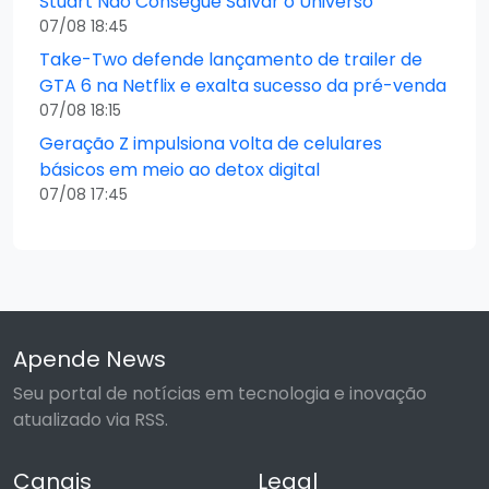
Stuart Não Consegue Salvar o Universo
07/08 18:45
Take-Two defende lançamento de trailer de
GTA 6 na Netflix e exalta sucesso da pré-venda
07/08 18:15
Geração Z impulsiona volta de celulares
básicos em meio ao detox digital
07/08 17:45
Apende News
Seu portal de notícias em tecnologia e inovação
atualizado via RSS.
Canais
Legal