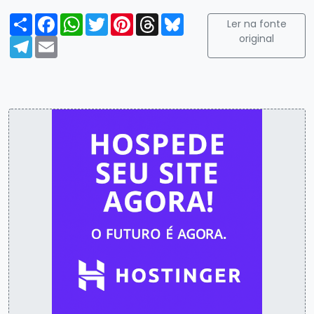
Compartilhar
Facebook
WhatsApp
Twitter
Pinterest
Threads
Bluesky
Ler na fonte
original
Telegram
Email