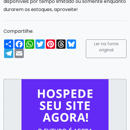
disponíveis por tempo limitado ou somente enquanto
durarem os estoques, aproveite!
Compartilhe:
Compartilhar
Facebook
WhatsApp
Twitter
Pinterest
Threads
Bluesky
Ler na fonte
original
Telegram
Email