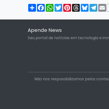
Compartilhar
Facebook
WhatsApp
Twitter
Pinterest
Threads
Bluesky
Tele
E
Apende News
Seu portal de notícias em tecnologia e ino
Não nos resposabilizamos pelos conteú