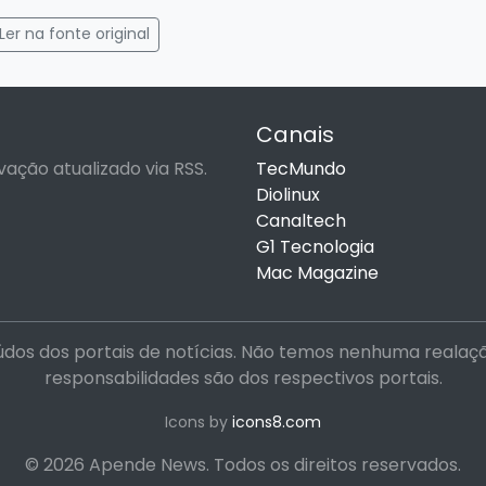
gram
mail
Ler na fonte original
Canais
vação atualizado via RSS.
TecMundo
Diolinux
Canaltech
G1 Tecnologia
Mac Magazine
dos dos portais de notícias. Não temos nenhuma realação 
responsabilidades são dos respectivos portais.
Icons by
icons8.com
© 2026 Apende News. Todos os direitos reservados.