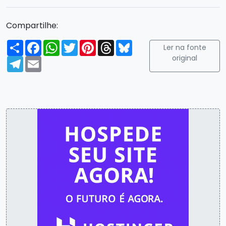
Compartilhe:
Compartilhar
Facebook
WhatsApp
Twitter
Pinterest
Threads
Bluesky
Ler na fonte
original
Telegram
Email