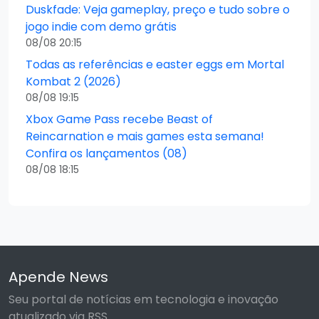
Duskfade: Veja gameplay, preço e tudo sobre o
jogo indie com demo grátis
08/08 20:15
Todas as referências e easter eggs em Mortal
Kombat 2 (2026)
08/08 19:15
Xbox Game Pass recebe Beast of
Reincarnation e mais games esta semana!
Confira os lançamentos (08)
08/08 18:15
Apende News
Seu portal de notícias em tecnologia e inovação
atualizado via RSS.