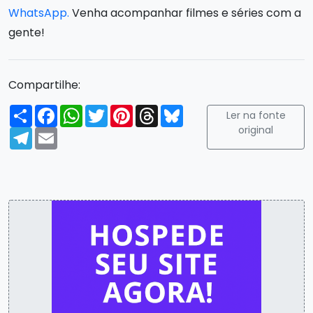
WhatsApp.
Venha acompanhar filmes e séries com a
gente!
Compartilhe:
Compartilhar
Facebook
WhatsApp
Twitter
Pinterest
Threads
Bluesky
Ler na fonte
original
Telegram
Email