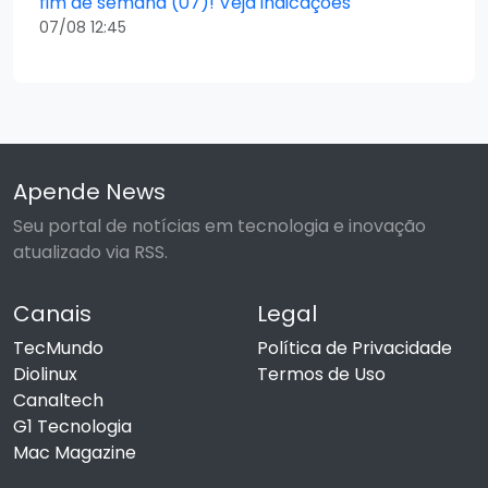
fim de semana (07)! Veja indicações
07/08 12:45
Apende News
Seu portal de notícias em tecnologia e inovação
atualizado via RSS.
Canais
Legal
TecMundo
Política de Privacidade
Diolinux
Termos de Uso
Canaltech
G1 Tecnologia
Mac Magazine