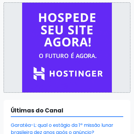
Últimas do Canal
Garatéa-L: qual o estágio da 1ª missão lunar
brasileira dez anos após o anúncio?