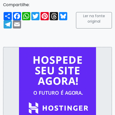
Compartilhe:
Compartilhar
Facebook
WhatsApp
Twitter
Pinterest
Threads
Bluesky
Ler na fonte
original
Telegram
Email