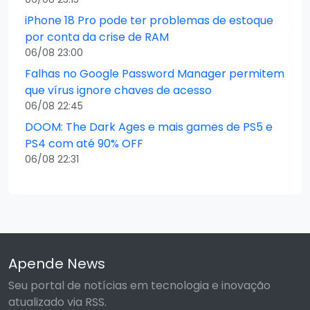
iPhone 18 Pro pode ter problemas de estoque
por conta da crise de RAM
06/08 23:00
Falhas no Google Password Manager permitem
que vírus ignore chaves de acesso
06/08 22:45
DOOM: The Dark Ages e mais games de PS5 e
PS4 com até 90% OFF
06/08 22:31
Apende News
Seu portal de notícias em tecnologia e inovação
atualizado via RSS.