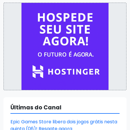
Últimas do Canal
Epic Games Store libera dois jogos grátis nesta
quinta (06)! Resgate agora