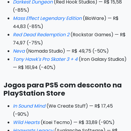
Darkest Dungeon
(Red Hook Studios) — R$ 15,58
(-85%)
Mass Effect Legendary Edition
(BioWare) — R$
44,83 (-85%)
Red Dead Redemption 2
(Rockstar Games) — R$
74,97 (-75%)
Neva
(Nomada Studio) — R$ 49,75 (-50%)
Tony Hawk's Pro Skater 3 + 4
(Iron Galaxy Studios)
— R$ 161,94 (-40%)
Jogos para PS5 com desconto na
PlayStation Store
In Sound Mind
(We Create Stuff) — R$ 17,45
(-90%)
Wild Hearts
(Koei Tecmo) — R$ 33,89 (-90%)
Hogwarts Legacy
(Avalanche Software) — R$