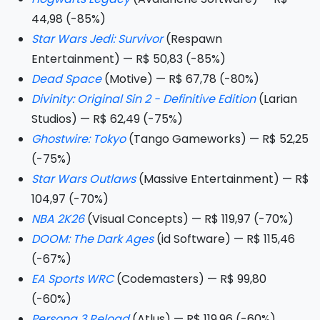
44,98 (-85%)
Star Wars Jedi: Survivor
(Respawn
Entertainment) — R$ 50,83 (-85%)
Dead Space
(Motive) — R$ 67,78 (-80%)
Divinity: Original Sin 2 - Definitive Edition
(Larian
Studios) — R$ 62,49 (-75%)
Ghostwire: Tokyo
(Tango Gameworks) — R$ 52,25
(-75%)
Star Wars Outlaws
(Massive Entertainment) — R$
104,97 (-70%)
NBA 2K26
(Visual Concepts) — R$ 119,97 (-70%)
DOOM: The Dark Ages
(id Software) — R$ 115,46
(-67%)
EA Sports WRC
(Codemasters) — R$ 99,80
(-60%)
Persona 3 Reload
(Atlus) — R$ 119,96 (-60%)