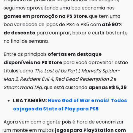
seguimos aproveitando uma boa economia nos
games em promoção na PS Store
, que tem uma
boa variedade de jogos de PS4 e PS5 com
até 90%
de desconto
para comprar, baixar e curtir bastante
no final de semana.
Entre as principais
ofertas em destaque
disponíveis na PS Store
para você aproveitar estão
títulos como
The Last of Us Part I
,
Marvel’s Spider-
Man 2
,
Resident Evil 4
,
Red Dead Redemption 2
e
SteamWorld Dig
, que está custando
apenas R$ 5,39
.
LEIA TAMBÉM:
Novo God of War e mais! Todos
os jogos da State of Play para PS5
Agora vem com a gente pois é hora de economizar
um monte em muitos
jogos para PlayStation com