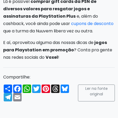
Lá é possível
comprar gift cards da PSN de
diversos valores para resgatar jogos e
assinaturas da PlayStation Plus
e, além do
cashback, você ainda pode usar
cupons de desconto
que a turma da Nuuvem libera vez ou outra.
E aí, aproveitou alguma das nossas dicas de
jogos
para Playstation em promoção
? Conta pra gente
nas redes sociais do
Voxel
!
Compartilhe:
Compartilhar
Facebook
WhatsApp
Twitter
Pinterest
Threads
Bluesky
Ler na fonte
original
Telegram
Email