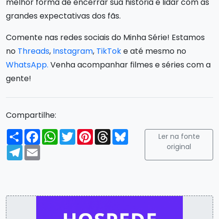
melhor forma de encerrar sua história e lidar com as
grandes expectativas dos fãs.
Comente nas redes sociais do Minha Série! Estamos
no
Threads
,
Instagram
,
TikTok
e até mesmo no
WhatsApp.
Venha acompanhar filmes e séries com a
gente!
Compartilhe:
Compartilhar
Facebook
WhatsApp
Twitter
Pinterest
Threads
Bluesky
Ler na fonte
original
Telegram
Email