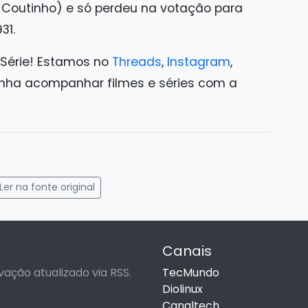
Coutinho) e só perdeu na votação para
31.
 Série! Estamos no
Threads
,
Instagram
,
ha acompanhar filmes e séries com a
gram
mail
Ler na fonte original
Canais
vação atualizado via RSS.
TecMundo
Diolinux
Canaltech