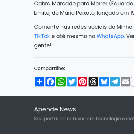
Cabra Marcado para Morrer (Eduardo 
Limite, de Mario Peixoto, lançado em 19
Comente nas redes sociais do Minha
TikTok
e até mesmo no
WhatsApp.
Ven
gente!
Compartilhe:
Compartilhar
Facebook
WhatsApp
Twitter
Pinterest
Threads
Bluesky
Tele
E
Apende News
Seu portal de notícias em tecnologia e ino