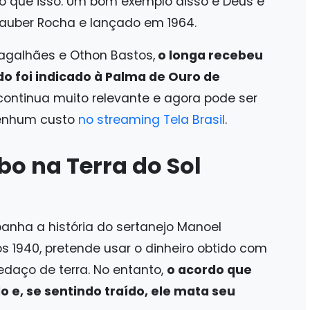
 que isso. Um bom exemplo disso é Deus e
 Glauber Rocha e lançado em 1964.
Magalhães e Othon Bastos,
o longa recebeu
o foi indicado à Palma de Ouro de
 continua muito relevante e agora pode ser
nenhum custo
no streaming Tela Brasil
.
bo na Terra do Sol
anha a história do sertanejo Manoel
s 1940, pretende usar o dinheiro obtido com
daço de terra. No entanto,
o acordo que
 e, se sentindo traído, ele mata seu