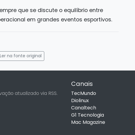
empre que se discute o equilíbrio entre
eracional em grandes eventos esportivos.
gram
mail
Ler na fonte original
Canais
vação atualizado via RSS.
TecMundo
Diolinux
Canaltech
G1 Tecnologia
Mac Magazine