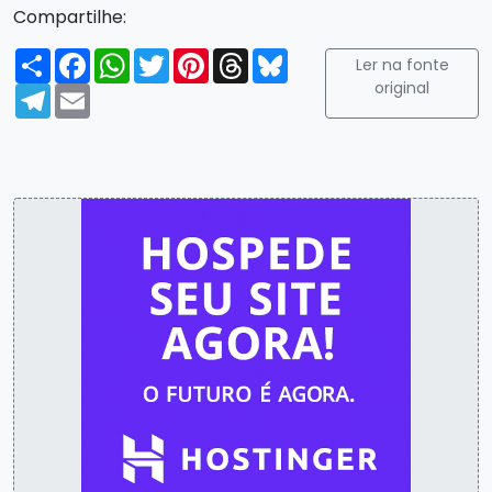
Compartilhe:
Compartilhar
Facebook
WhatsApp
Twitter
Pinterest
Threads
Bluesky
Ler na fonte
original
Telegram
Email