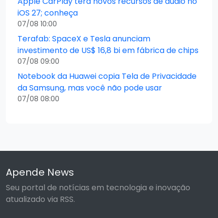
Apple CarPlay terá novos recursos de áudio no
iOS 27; conheça
07/08 10:00
Terafab: SpaceX e Tesla anunciam
investimento de US$ 16,8 bi em fábrica de chips
07/08 09:00
Notebook da Huawei copia Tela de Privacidade
da Samsung, mas você não pode usar
07/08 08:00
Apende News
Seu portal de notícias em tecnologia e inovação
atualizado via RSS.