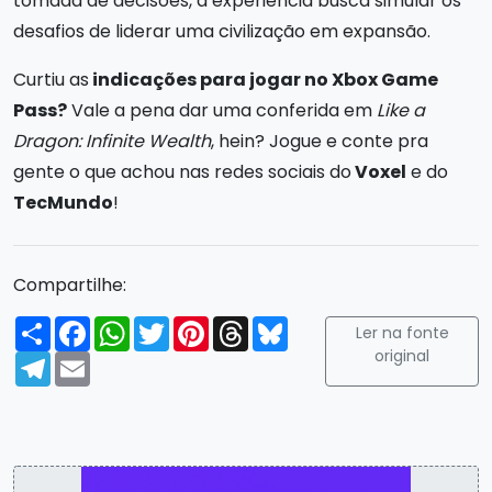
tomada de decisões, a experiência busca simular os
desafios de liderar uma civilização em expansão.
Curtiu as
indicações para jogar no Xbox Game
Pass?
Vale a pena dar uma conferida em
Like a
Dragon: Infinite Wealth
, hein? Jogue e conte pra
gente o que achou nas redes sociais do
Voxel
e do
TecMundo
!
Compartilhe:
Compartilhar
Facebook
WhatsApp
Twitter
Pinterest
Threads
Bluesky
Ler na fonte
original
Telegram
Email