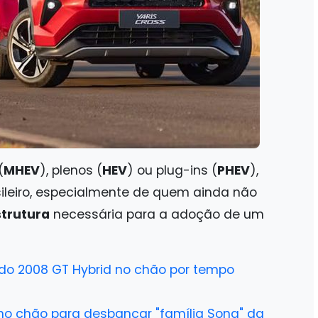
(
MHEV
), plenos (
HEV
) ou plug-ins (
PHEV
),
ileiro, especialmente de quem ainda não
strutura
necessária para a adoção de um
do 2008 GT Hybrid no chão por tempo
no chão para desbancar "família Song" da