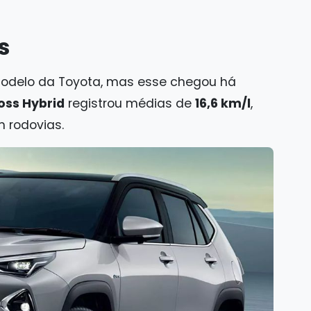
s
odelo da Toyota, mas esse chegou há
oss Hybrid
registrou médias de
16,6 km/l
,
m rodovias.