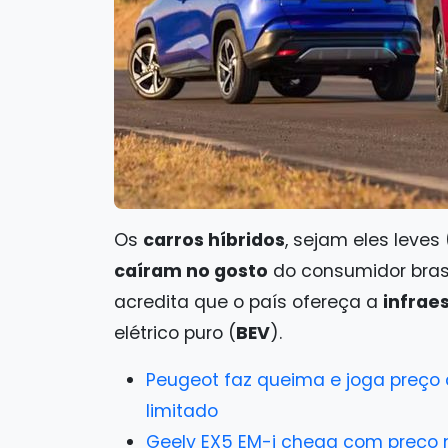
Os
carros híbridos
, sejam eles leves 
caíram no gosto
do consumidor bras
acredita que o país ofereça a
infrae
elétrico puro (
BEV
).
Peugeot faz queima e joga preço 
limitado
Geely EX5 EM-i chega com preço 