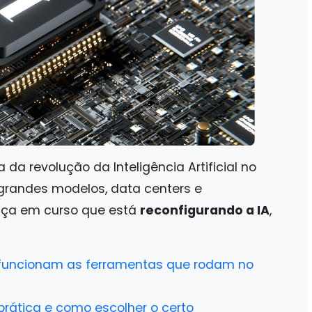
da revolução da Inteligência Artificial no
 grandes modelos, data centers e
nça em curso que está
reconfigurando a IA
,
o funcionam as ferramentas que rodam no
rática e como escolher o certo