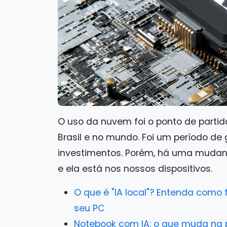
O uso da nuvem foi o ponto de partida 
Brasil e no mundo. Foi um período de
investimentos. Porém, há uma muda
e ela está nos nossos dispositivos.
O que é "IA local"? Entenda com
seu PC
Notebook com IA: o que muda na p