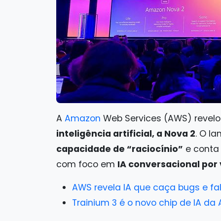
A
Amazon
Web Services (AWS) revel
inteligência artificial, a Nova 2
. O l
capacidade de “raciocínio”
e conta 
com foco em
IA conversacional por
AWS revela IA que caça bugs e f
Trainium 3 é o novo chip de IA da