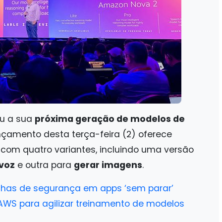
ou a sua
próxima geração de modelos de
ançamento desta terça-feira (2) oferece
com quatro variantes, incluindo uma versão
 voz
e outra para
gerar imagens
.
alhas de segurança em apps ‘sem parar’
 AWS para agilizar treinamento de modelos