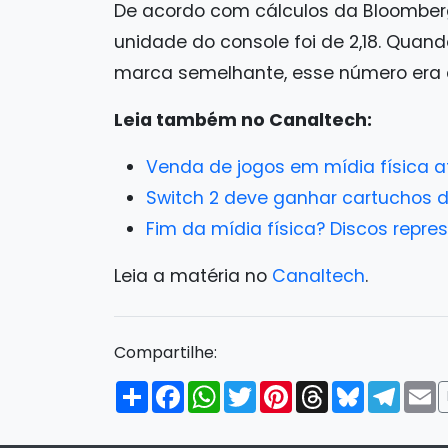
De acordo com cálculos da Bloomber
unidade do console foi de 2,18. Quan
marca semelhante, esse número era d
Leia também no Canaltech:
Venda de jogos em mídia física 
Switch 2 deve ganhar cartuchos de
Fim da mídia física? Discos repr
Leia a matéria no
Canaltech
.
Compartilhe:
Compartilhar
Facebook
WhatsApp
Twitter
Pinterest
Threads
Bluesky
Tele
E