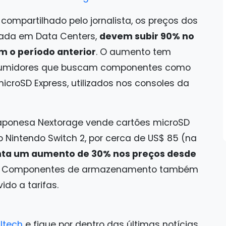
compartilhado pelo jornalista, os preços dos
sada em Data Centers,
devem subir 90% no
 o período anterior
. O aumento tem
nsumidores que buscam componentes como
roSD Express, utilizados nos consoles da
 japonesa Nextorage vende cartões microSD
 Nintendo Switch 2, por cerca de US$ 85 (na
nta um aumento de 30% nos preços desde
. Componentes de armazenamento também
do a tarifas.
ltech
e fique por dentro das últimas notícias