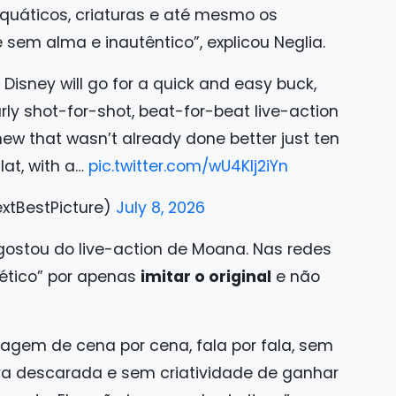
aquáticos, criaturas e até mesmo os
em alma e inautêntico”, explicou Neglia.
isney will go for a quick and easy buck,
ly shot-for-shot, beat-for-beat live-action
ew that wasn’t already done better just ten
lat, with a…
pic.twitter.com/wU4Klj2iYn
xtBestPicture)
July 8, 2026
ostou do live-action de Moana. Nas redes
atético” por apenas
imitar o original
e não
agem de cena por cena, fala por fala, sem
iva descarada e sem criatividade de ganhar