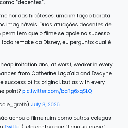
 como “decentes”.
melhor das hipóteses, uma imitação barata
ectos imagináveis. Duas atuações decentes de
 permitem que o filme se apoie no sucesso
todo remake da Disney, eu pergunto: qual é
heap imitation and, at worst, weaker in every
mances from Catherine Laga'aia and Dwayne
e success of its original, but as with every
he point?
pic.twitter.com/baTg6xqSLQ
cole_groth)
July 8, 2026
, não achou o filme ruim como outros colegas
go
Twitter
), ela contou que “ficou surpresa”