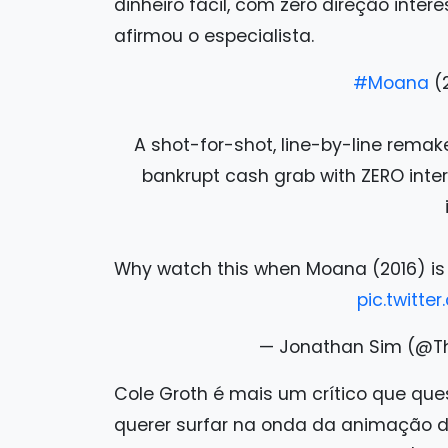
dinheiro fácil, com zero direção inter
afirmou o especialista.
#Moana
(2
A shot-for-shot, line-by-line remake
bankrupt cash grab with ZERO intere
Why watch this when Moana (2016) is o
pic.twitt
— Jonathan Sim (@
Cole Groth é mais um crítico que ques
querer surfar na onda da animação de 