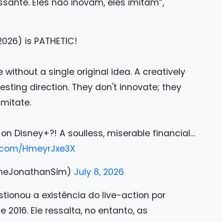
essante. Eles não inovam, eles imitam”,
026) is PATHETIC!
 without a single original idea. A creatively
sting direction. They don't innovate; they
imitate.
n Disney+?! A soulless, miserable financial…
er.com/HmeyrJxe3X
TheJonathanSim)
July 8, 2026
tionou a existência do live-action por
2016. Ele ressalta, no entanto, as