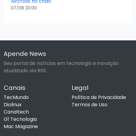
Aircross no chão
07/08 20:00
Apende News
Seu portal de notícias em tecnologia e inovação
atualizado via RSS.
Canais
Legal
TecMundo
Política de Privacidade
Diolinux
Termos de Uso
Canaltech
G1 Tecnologia
Mac Magazine