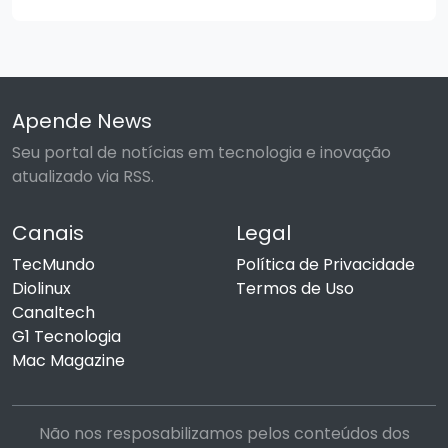
Apende News
Seu portal de notícias em tecnologia e inovação
atualizado via RSS.
Canais
Legal
TecMundo
Política de Privacidade
Diolinux
Termos de Uso
Canaltech
G1 Tecnologia
Mac Magazine
Não nos resposabilizamos pelos conteúdos dos