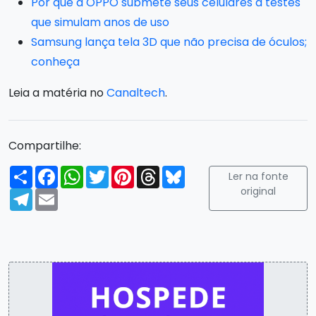
Por que a OPPO submete seus celulares a testes
que simulam anos de uso
Samsung lança tela 3D que não precisa de óculos;
conheça
Leia a matéria no
Canaltech
.
Compartilhe:
Compartilhar
Facebook
WhatsApp
Twitter
Pinterest
Threads
Bluesky
Ler na fonte
original
Telegram
Email