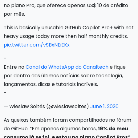
no plano Pro, que oferece apenas US$ 10 de crédito
por mês.
This is basically unusable GitHub Copilot Pro+ with not
heavy usage today more then half monthly credits.
pic.twitter.com/vSBxNEiEKx
-
Entre no
Canal do WhatsApp do Canaltech
e fique
por dentro das últimas notícias sobre tecnologia,
lançamentos, dicas e tutoriais incríveis.
-
— Wiesław Šoltés (@wieslawsoltes)
June 1, 2026
As queixas também foram compartilhadas no fórum
do GitHub. “Em apenas algumas horas,
19% do meu
consumo já se foi, e estou no plano Copilot Pro+
”,