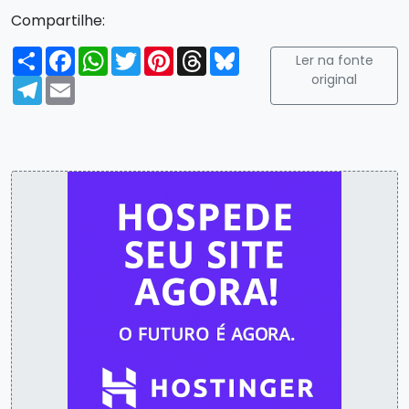
Compartilhe:
Compartilhar
Facebook
WhatsApp
Twitter
Pinterest
Threads
Bluesky
Ler na fonte
original
Telegram
Email