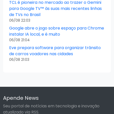
TCL é pioneira no mercado ao trazer o Gemini
para Google TV™ às suas mais recentes linhas
de TVs no Brasil
06/08 22:03
Google abre o jogo sobre espaço para Chrome
instalar IA local, e é muito
06/08 21:04
Eve prepara software para organizar trânsito
de carros voadores nas cidades
06/08 21:03
Apende News
Seu portal de notícias em tecnologia e inovação
atualizado via RSS.