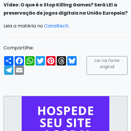
Vídeo: O que é o Stop Killing Games? Será LEI a
preservação de jogos digitais na União Europeia?
Leia a matéria no
Canaltech
.
Compartilhe:
Compartilhar
Facebook
WhatsApp
Twitter
Pinterest
Threads
Bluesky
Ler na fonte
original
Telegram
Email