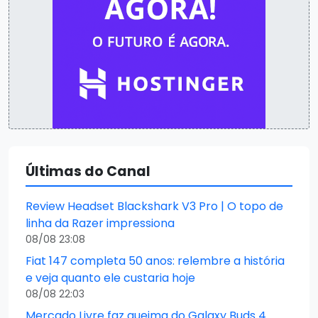
Últimas do Canal
Review Headset Blackshark V3 Pro | O topo de
linha da Razer impressiona
08/08 23:08
Fiat 147 completa 50 anos: relembre a história
e veja quanto ele custaria hoje
08/08 22:03
Mercado Livre faz queima do Galaxy Buds 4