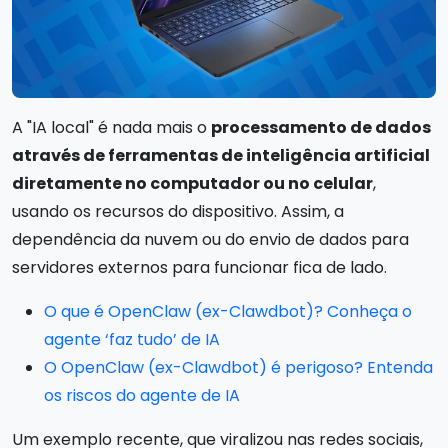
A "IA local" é nada mais o
processamento de dados
através de ferramentas de inteligência artificial
diretamente no computador ou no celular
,
usando os recursos do dispositivo. Assim, a
dependência da nuvem ou do envio de dados para
servidores externos para funcionar fica de lado.
O que é OpenClaw (ex-Clawdbot)? Conheça o
agente ‘faz tudo’ de IA
O OpenClaw (ex-Clawdbot) é perigoso? Entenda
os riscos do agente de IA
Um exemplo recente, que viralizou nas redes sociais,