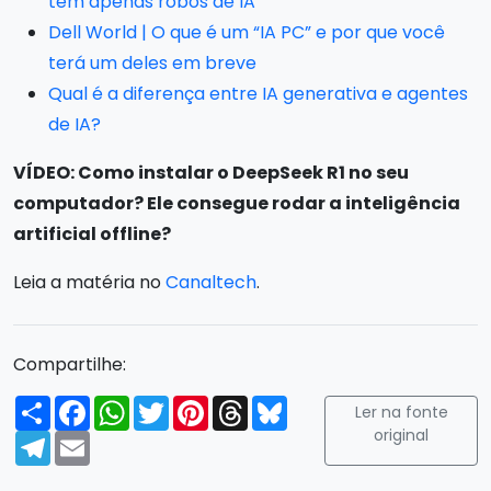
tem apenas robôs de IA
Dell World | O que é um “IA PC” e por que você
terá um deles em breve
Qual é a diferença entre IA generativa e agentes
de IA?
VÍDEO: Como instalar o DeepSeek R1 no seu
computador? Ele consegue rodar a inteligência
artificial offline?
Leia a matéria no
Canaltech
.
Compartilhe:
Compartilhar
Facebook
WhatsApp
Twitter
Pinterest
Threads
Bluesky
Ler na fonte
original
Telegram
Email