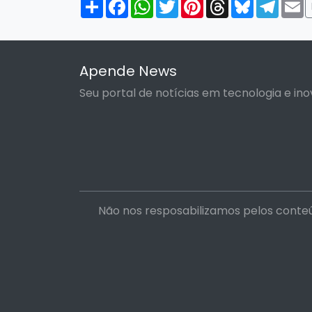
Compartilhar
Facebook
WhatsApp
Twitter
Pinterest
Threads
Bluesky
Tele
E
Apende News
Seu portal de notícias em tecnologia e ino
Não nos resposabilizamos pelos conteú