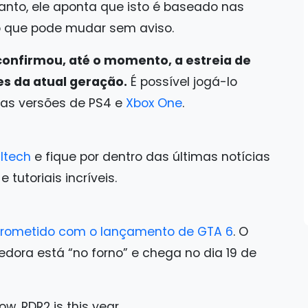
tanto, ele aponta que isto é baseado nas
o que pode mudar sem aviso.
confirmou, até o momento, a estreia de
s da atual geração.
É possível jogá-lo
las versões de PS4 e
Xbox One
.
ltech
e fique por dentro das últimas notícias
tutoriais incríveis.
prometido com o lançamento de GTA 6
. O
edora está “no forno” e chega no dia 19 de
ow, RDR2 is this year.