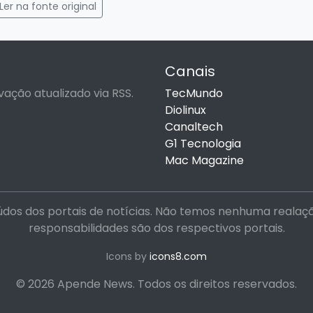
gram
mail
Ler na fonte original
Canais
vação atualizado via RSS.
TecMundo
Diolinux
Canaltech
G1 Tecnologia
Mac Magazine
dos dos portais de notícias. Não temos nenhuma realação 
responsabilidades são dos respectivos portais.
Icons by
icons8.com
© 2026 Apende News. Todos os direitos reservados.