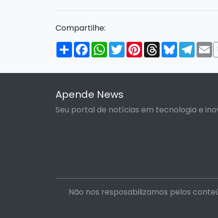
Compartilhe:
Compartilhar
Facebook
WhatsApp
Twitter
Pinterest
Threads
Bluesky
Tele
E
Apende News
Seu portal de notícias em tecnologia e ino
Não nos resposabilizamos pelos conteú