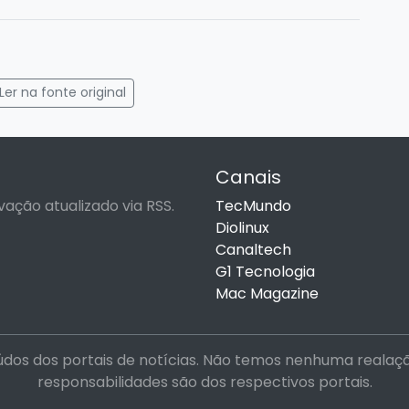
gram
mail
Ler na fonte original
Canais
vação atualizado via RSS.
TecMundo
Diolinux
Canaltech
G1 Tecnologia
Mac Magazine
dos dos portais de notícias. Não temos nenhuma realação 
responsabilidades são dos respectivos portais.