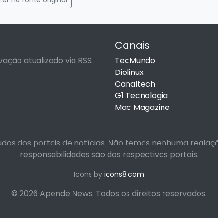
Canais
vação atualizado via RSS.
TecMundo
Diolinux
Canaltech
G1 Tecnologia
Mac Magazine
dos dos portais de notícias. Não temos nenhuma realação 
responsabilidades são dos respectivos portais.
Icons by
icons8.com
© 2026 Apende News. Todos os direitos reservados.