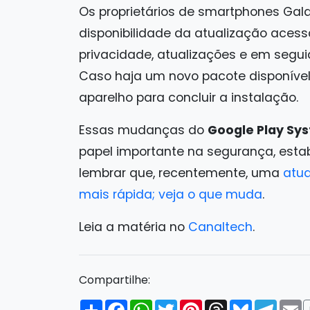
Os proprietários de smartphones Ga
disponibilidade da atualização aces
privacidade, atualizações e em segui
Caso haja um novo pacote disponível, 
aparelho para concluir a instalação.
Essas mudanças do
Google Play Sy
papel importante na segurança, estab
lembrar que, recentemente, uma
atua
mais rápida; veja o que muda
.
Leia a matéria no
Canaltech
.
Compartilhe:
Compartilhar
Facebook
WhatsApp
Twitter
Pinterest
Threads
Bluesky
Tele
E