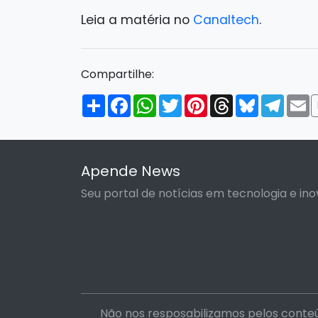
Leia a matéria no
Canaltech
.
Compartilhe:
Compartilhar
Facebook
WhatsApp
Twitter
Pinterest
Threads
Bluesky
Tele
E
Apende News
Seu portal de notícias em tecnologia e ino
Não nos resposabilizamos pelos conteú