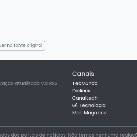
gram
mail
Ler na fonte original
Canais
vação atualizado via RSS.
TecMundo
Diolinux
Canaltech
G1 Tecnologia
Mac Magazine
dos dos portais de notícias. Não temos nenhuma realação 