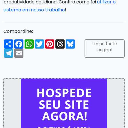
produtividade cotidiana. Confira como foi
utilizar o
sistema em nosso trabalho
!
Compartilhe:
Compartilhar
Facebook
WhatsApp
Twitter
Pinterest
Threads
Bluesky
Ler na fonte
original
Telegram
Email