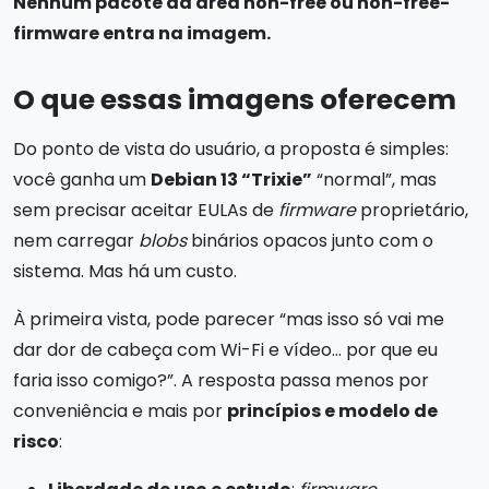
Nenhum pacote da área
non-free
ou
non-free-
firmware
entra na imagem.
O que essas imagens oferecem
Do ponto de vista do usuário, a proposta é simples:
você ganha um
Debian 13 “Trixie”
“normal”, mas
sem precisar aceitar EULAs de
firmware
proprietário,
nem carregar
blobs
binários opacos junto com o
sistema. Mas há um custo.
À primeira vista, pode parecer “mas isso só vai me
dar dor de cabeça com Wi-Fi e vídeo… por que eu
faria isso comigo?”. A resposta passa menos por
conveniência e mais por
princípios e modelo de
risco
: