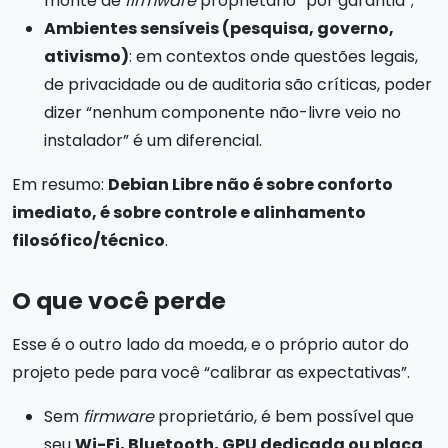
monte de
firmware
proprietário “por garantia”;
Ambientes sensíveis (pesquisa, governo,
ativismo)
: em contextos onde questões legais,
de privacidade ou de auditoria são críticas, poder
dizer “nenhum componente não-livre veio no
instalador” é um diferencial.
Em resumo:
Debian Libre não é sobre conforto
imediato, é sobre controle e alinhamento
filosófico/técnico
.
O que você perde
Esse é o outro lado da moeda, e o próprio autor do
projeto pede para você “calibrar as expectativas”.
Sem
firmware
proprietário, é bem possível que
seu
Wi-Fi, Bluetooth, GPU dedicada ou placa