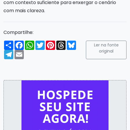
com contexto suficiente para enxergar o cenário
com mais clareza.
Compartilhe:
Compartilhar
Facebook
WhatsApp
Twitter
Pinterest
Threads
Bluesky
Ler na fonte
original
Telegram
Email