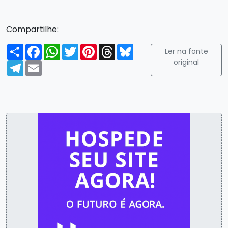
Compartilhe:
Compartilhar
Facebook
WhatsApp
Twitter
Pinterest
Threads
Bluesky
Ler na fonte
original
Telegram
Email