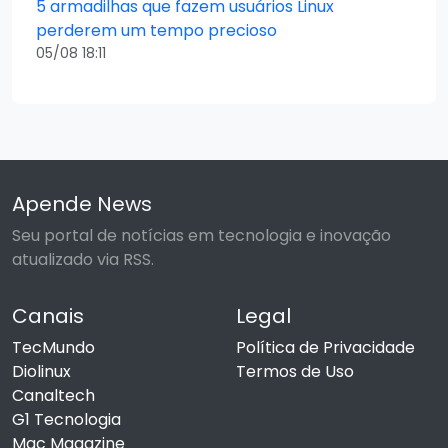
5 armadilhas que fazem usuários Linux
perderem um tempo precioso
05/08 18:11
Apende News
Seu portal de notícias em tecnologia e inovação
atualizado via RSS.
Canais
Legal
TecMundo
Política de Privacidade
Diolinux
Termos de Uso
Canaltech
G1 Tecnologia
Mac Magazine