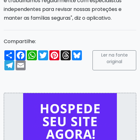
e trabalhamos regularmente com especialistas
independentes para revisar nossas proteções e
manter as famílias seguras", diz o aplicativo.
Compartilhe:
Compartilhar
Facebook
WhatsApp
Twitter
Pinterest
Threads
Bluesky
Ler na fonte
original
Telegram
Email