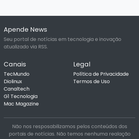
Apende News
Seu portal de notícias em tecnologia e inovação
atualizado via RSS.
Canais
Legal
TecMundo
Política de Privacidade
Diolinux
Termos de Uso
Canaltech
G1 Tecnologia
Mac Magazine
Não nos resposabilizamos pelos conteúdos dos
portais de notícias. Não temos nenhuma realação