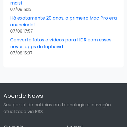
mais!
07/08 19:13
Há exatamente 20 anos, o primeiro Mac Pro era
anunciado!
07/08 17:57
Converta fotos e vídeos para HDR com esses
novos apps da Inphovid
07/08 15:37
Apende News
Seu portal de notícias em tecnologia e inovação
atualizado via RSS.