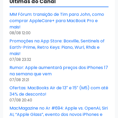
Últimas do Canal
MM Fórum: transição de Tim para John, como
comprar AppleCare+ para MacBook Pro e
mais!
08/08 12:00
Promoções na App Store: Boxville, Sentinels of
Earth-Prime, Retro Keys: Piano, Wurl, Rhds e
mais!
07/08 23:32
Rumor: Apple aumentará preços dos iPhones 17
na semana que vem
07/08 21:21
Ofertas: MacBooks Air de 13″ e 15″ (M5) com até
34% de desconto!
07/08 20:40
MacMagazine no Ar #694: Apple vs. OpenAI, Siri
AI, “Apple Glass”, evento dos novos iPhones e