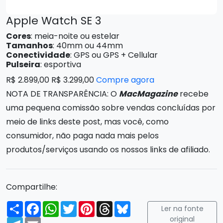
Apple Watch SE 3
Cores
: meia-noite ou estelar
Tamanhos
: 40mm ou 44mm
Conectividade
: GPS ou GPS + Cellular
Pulseira
: esportiva
R$ 2.899,00 R$ 3.299,00
Compre agora
NOTA DE TRANSPARÊNCIA: O
MacMagazine
recebe
uma pequena comissão sobre vendas concluídas por
meio de links deste post, mas você, como
consumidor, não paga nada mais pelos
produtos/serviços usando os nossos links de afiliado.
Compartilhe:
Compartilhar
Facebook
WhatsApp
Twitter
Pinterest
Threads
Bluesky
Ler na fonte
original
Telegram
Email