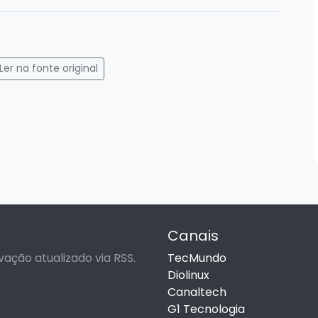
gram
mail
Ler na fonte original
Canais
vação atualizado via RSS.
TecMundo
Diolinux
Canaltech
G1 Tecnologia