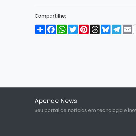
Compartilhe:
Compartilhar
Facebook
WhatsApp
Twitter
Pinterest
Threads
Bluesky
Tele
E
Apende News
Seu portal de notícias em tecnologia e ino