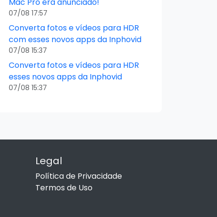
Mac Pro era anunciado!
07/08 17:57
Converta fotos e vídeos para HDR
com esses novos apps da Inphovid
07/08 15:37
Converta fotos e vídeos para HDR
esses novos apps da Inphovid
07/08 15:37
Legal
Política de Privacidade
Termos de Uso