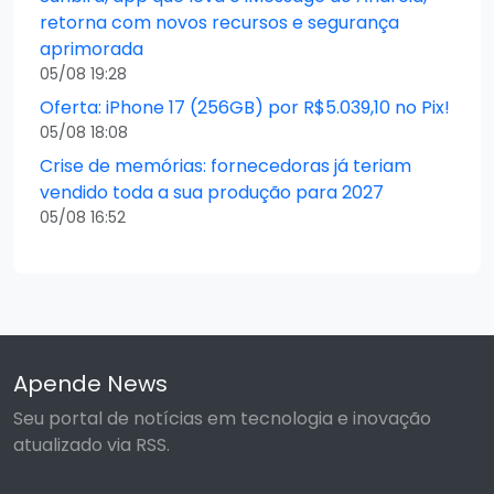
retorna com novos recursos e segurança
aprimorada
05/08 19:28
Oferta: iPhone 17 (256GB) por R$5.039,10 no Pix!
05/08 18:08
Crise de memórias: fornecedoras já teriam
vendido toda a sua produção para 2027
05/08 16:52
Apende News
Seu portal de notícias em tecnologia e inovação
atualizado via RSS.