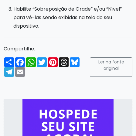
Habilite “Sobreposição de Grade” e/ou “Nível”
para vê-las sendo exibidas na tela do seu
dispositivo.
Compartilhe:
Compartilhar
Facebook
WhatsApp
Twitter
Pinterest
Threads
Bluesky
Ler na fonte
original
Telegram
Email