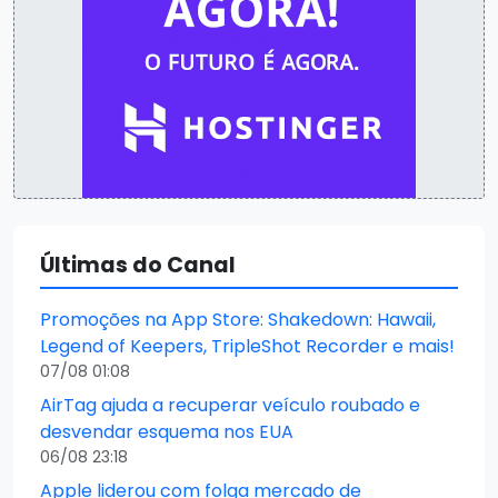
Últimas do Canal
Promoções na App Store: Shakedown: Hawaii,
Legend of Keepers, TripleShot Recorder e mais!
07/08 01:08
AirTag ajuda a recuperar veículo roubado e
desvendar esquema nos EUA
06/08 23:18
Apple liderou com folga mercado de