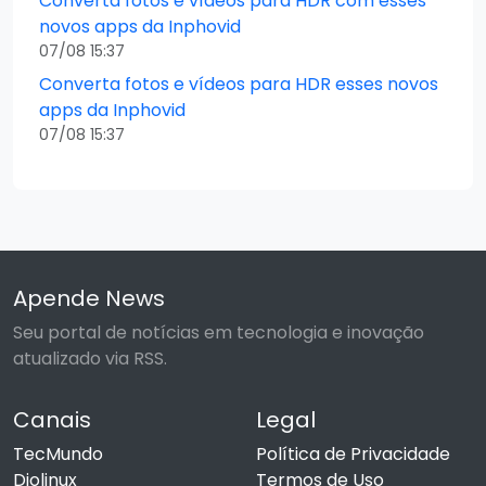
Converta fotos e vídeos para HDR com esses
novos apps da Inphovid
07/08 15:37
Converta fotos e vídeos para HDR esses novos
apps da Inphovid
07/08 15:37
Apende News
Seu portal de notícias em tecnologia e inovação
atualizado via RSS.
Canais
Legal
TecMundo
Política de Privacidade
Diolinux
Termos de Uso